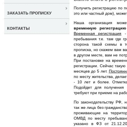
Получить регистрацию по п
ЗАКАЗАТЬ ПРОПИСКУ
это или частный дом), може
Наша организация мо
временную регистраци
КОНТАКТЫ
Временная регистрация
- 
пребывания т.е. там где 
сторона такой схемы в т
прописка, но скажем вам ва
в другом месте, вам не пот
При постановке на времен
регистрации. Сейчас такую
месяцев до 5 лет.
Постоянн
по месту жительства, дела
- 10 лет и более. Отметк
Подойдет для получения и
требуют при приеме на рабо
По законодательству РФ, 
так же лица без гражданст
проживающие на территор
ОМВД по месту пребывани
указано в ФЗ от 21.12.