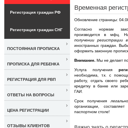
Временная регист
Регистрация граждан РФ
Обновление страницы: 04.0
Согласно нормам зако
Регистрация граждан СНГ
производится в мфц. 
получении регистрации 
иностранных граждан. Выб
ПОСТОЯННАЯ ПРОПИСКА
оформить законную прописку
Внимание.
Мы не делает по
ПРОПИСКА ДЛЯ РЕБЕНКА
Услуга получения
рег
необходима, т.к. с помо
РЕГИСТРАЦИЯ ДЛЯ РВП
работу, отдать своего ре
кредитку в банке или зар
ГАИ.
ОТВЕТЫ НА ВОПРОСЫ
Срок получения
легаль
организации, составляе
ЦЕНА РЕГИСТРАЦИИ
паспортном столе!
ОТЗЫВЫ КЛИЕНТОВ
Важно знать о регист